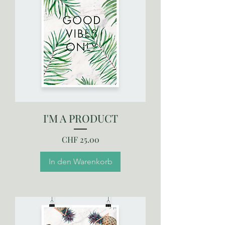
I'M A PRODUCT
Preis
CHF 25.00
In den Warenkorb