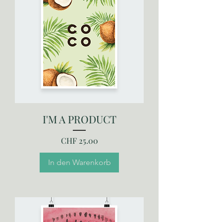
I'M A PRODUCT
Preis
CHF 25.00
In den Warenkorb