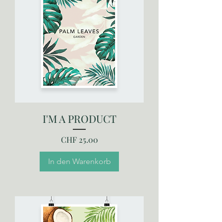
I'M A PRODUCT
Preis
CHF 25.00
In den Warenkorb