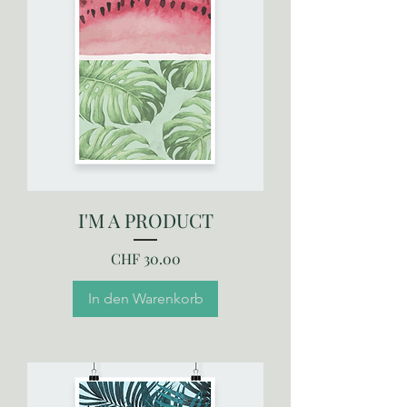
I'M A PRODUCT
Preis
CHF 30.00
In den Warenkorb