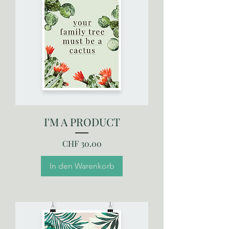
I'M A PRODUCT
Preis
CHF 30.00
In den Warenkorb