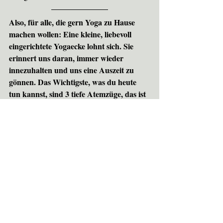
Also, für alle, die gern Yoga zu Hause 
machen wollen: Eine kleine, liebevoll 
eingerichtete Yogaecke lohnt sich. Sie 
erinnert uns daran, immer wieder 
innezuhalten und uns eine Auszeit zu 
gönnen. Das Wichtigste, was du heute 
tun kannst, sind 3 tiefe Atemzüge, das ist 
Yoga in seiner reinsten Form.  
Ich hoffe, diese kleinen Tipps helfen, einen 
geeigneten Ort in deinem Zuhause und zum 
Yoga üben zu schaffen, in dem du dich 
wohl und sicher fühlst. Vielleicht magst du 
auch mit mir üben. 
Vimeo
Auf dieser 
 Platform findest du ein 
paar Videos zum Mitmachen. Wie wär's 